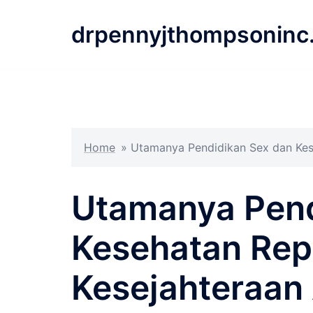
Langsung
ke
drpennyjthompsoninc
isi
Home
»
Utamanya Pendidikan Sex dan Kes
Utamanya Pend
Kesehatan Rep
Kesejahteraan