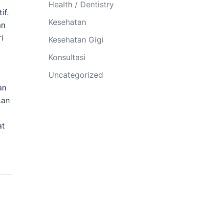
Health / Dentistry
if.
Kesehatan
an
i
Kesehatan Gigi
Konsultasi
Uncategorized
an
kan
at