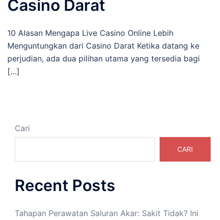
Casino Darat
10 Alasan Mengapa Live Casino Online Lebih
Menguntungkan dari Casino Darat Ketika datang ke
perjudian, ada dua pilihan utama yang tersedia bagi
[…]
Cari
CARI
Recent Posts
Tahapan Perawatan Saluran Akar: Sakit Tidak? Ini