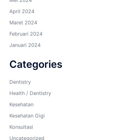
Mei 2024
April 2024
Maret 2024
Februari 2024
Januari 2024
Categories
Dentistry
Health / Dentistry
Kesehatan
Kesehatan Gigi
Konsultasi
Uncategorized