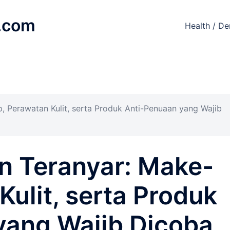
.com
Health / De
, Perawatan Kulit, serta Produk Anti-Penuaan yang Wajib
n Teranyar: Make-
Kulit, serta Produk
yang Wajib Dicoba