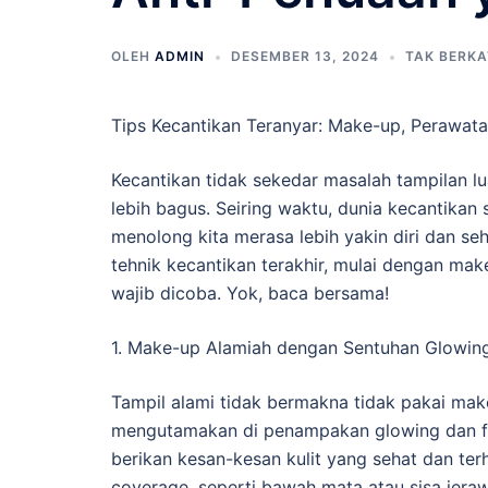
OLEH
ADMIN
DESEMBER 13, 2024
TAK BERKA
Tips Kecantikan Teranyar: Make-up, Perawata
Kecantikan tidak sekedar masalah tampilan l
lebih bagus. Seiring waktu, dunia kecantik
menolong kita merasa lebih yakin diri dan se
tehnik kecantikan terakhir, mulai dengan ma
wajib dicoba. Yok, baca bersama!
1. Make-up Alamiah dengan Sentuhan Glowin
Tampil alami tidak bermakna tidak pakai mak
mengutamakan di penampakan glowing dan fr
berikan kesan-kesan kulit yang sehat dan ter
coverage, seperti bawah mata atau sisa jer