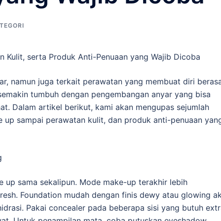
TEGORI
n Kulit, serta Produk Anti-Penuaan yang Wajib Dicoba
uar, namun juga terkait perawatan yang membuat diri beras
an semakin tumbuh dengan pengembangan anyar yang bisa
hat. Dalam artikel berikut, kami akan mengupas sejumlah
ke up sampai perawatan kulit, dan produk anti-penuaan yan
g
e up sama sekalipun. Mode make-up terakhir lebih
esh. Foundation mudah dengan finis dewy atau glowing a
hidrasi. Pakai concealer pada beberapa sisi yang butuh ext
awat. Untuk penampilan mata, coba putuskan eyeshadow