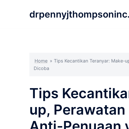
Langsung
ke
drpennyjthompsoninc
isi
Home
»
Tips Kecantikan Teranyar: Make-up
Dicoba
Tips Kecantika
up, Perawatan 
Anti-Penuaan 