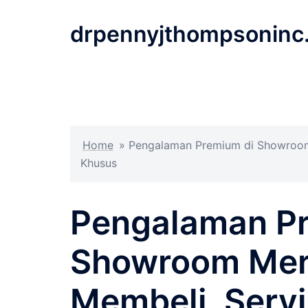
Langsung
ke
drpennyjthompsoninc
isi
Home
»
Pengalaman Premium di Showroom 
Khusus
Pengalaman P
Showroom Merc
Membeli, Servi