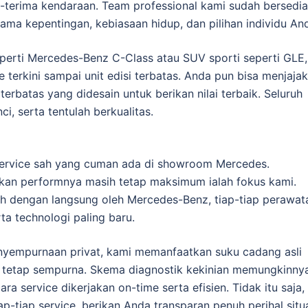
h-terima kendaraan. Team professional kami sudah bersedia
ama kepentingan, kebiasaan hidup, dan pilihan individu An
erti Mercedes-Benz C-Class atau SUV sporti seperti GLE,
 terkini sampai unit edisi terbatas. Anda pun bisa menjajak
rbatas yang didesain untuk berikan nilai terbaik. Seluruh
i, serta tentulah berkualitas.
 service sah yang cuman ada di showroom Mercedes.
skan performnya masih tetap maksimum ialah fokus kami.
ih dengan langsung oleh Mercedes-Benz, tiap-tiap perawat
a technologi paling baru.
nyempurnaan privat, kami memanfaatkan suku cadang asli
tetap sempurna. Skema diagnostik kekinian memungkinny
ara service dikerjakan on-time serta efisien. Tidak itu saja,
p-tiap service, berikan Anda transparan penuh perihal situ