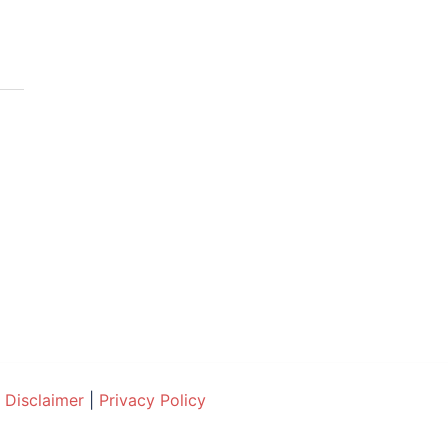
|
Disclaimer
|
Privacy Policy