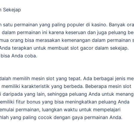
m Sekejap
h satu permainan yang paling populer di kasino. Banyak or
 dalam permainan ini karena keseruan dan juga peluang be
emua orang bisa merasakan kemenangan dalam permainan s
a Anda terapkan untuk membuat slot gacor dalam sekejap.
 bisa Anda coba.
lah memilih mesin slot yang tepat. Ada berbagai jenis me
n memiliki karakteristik yang berbeda. Beberapa mesin slot
gi daripada yang lain, sehingga peluang Anda untuk menang
 memiliki fitur bonus yang bisa meningkatkan peluang Anda
ulai permainan, luangkan waktu untuk mempelajari
ilihlah yang paling cocok dengan gaya permainan Anda.