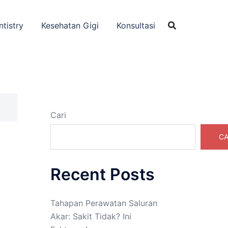
ntistry
Kesehatan Gigi
Konsultasi
Cari
CA
Recent Posts
Tahapan Perawatan Saluran
Akar: Sakit Tidak? Ini