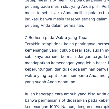
Setiap mesin slot memiliki pola dan peluang
peluang pada mesin slot yang Anda pilih. P
mesin tersebut. Jika Anda melihat pola terten
indikasi bahwa mesin tersebut sedang dalam 
peluang Anda dalam permainan.
7. Berhenti pada Waktu yang Tepat
Terakhir, tetapi tidak kalah pentingnya, ber
kemenangan yang cukup besar atau sudah me
sebaiknya berhenti bermain. Jangan tergoda
mendapatkan kemenangan yang lebih besar. I
keberuntungan, dan tidak ada jaminan bahw
waktu yang tepat akan membantu Anda meng
yang sudah Anda dapatkan.
Itulah beberapa cara ampuh yang bisa Anda 
bahwa permainan slot didasarkan pada keberu
kemenangan 100%. Namun, dengan menerapkan 