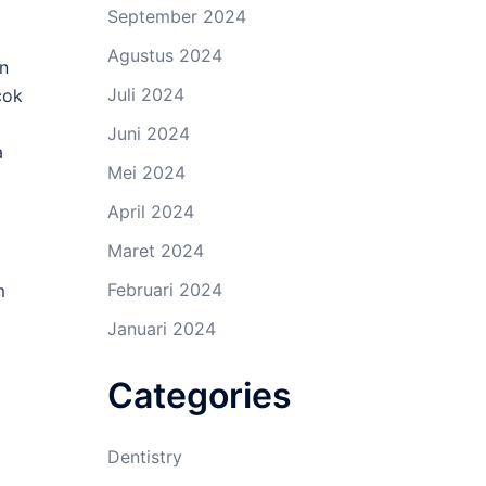
September 2024
Agustus 2024
n
Juli 2024
cok
Juni 2024
a
Mei 2024
April 2024
Maret 2024
Februari 2024
m
Januari 2024
Categories
Dentistry