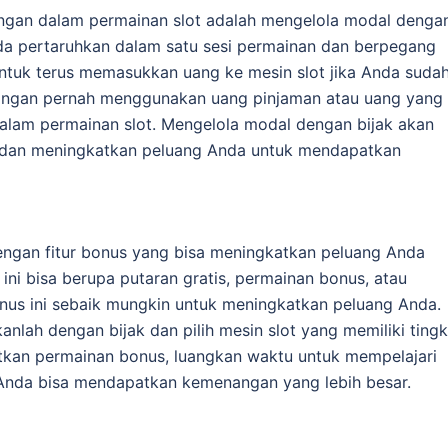
ngan dalam permainan slot adalah mengelola modal denga
nda pertaruhkan dalam satu sesi permainan dan berpegang
ntuk terus memasukkan uang ke mesin slot jika Anda suda
, jangan pernah menggunakan uang pinjaman atau uang yang
alam permainan slot. Mengelola modal dengan bijak akan
 dan meningkatkan peluang Anda untuk mendapatkan
engan fitur bonus yang bisa meningkatkan peluang Anda
ni bisa berupa putaran gratis, permainan bonus, atau
us ini sebaik mungkin untuk meningkatkan peluang Anda.
nlah dengan bijak dan pilih mesin slot yang memiliki tingk
tkan permainan bonus, luangkan waktu untuk mempelajari
r Anda bisa mendapatkan kemenangan yang lebih besar.