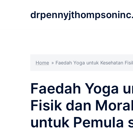
Langsung
ke
drpennyjthompsoninc
isi
Home
»
Faedah Yoga untuk Kesehatan Fisi
Faedah Yoga u
Fisik dan Mora
untuk Pemula 