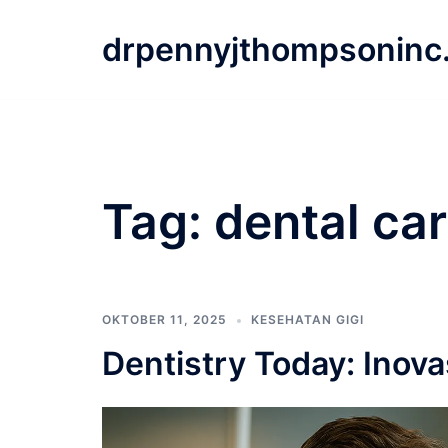
Langsung
ke
drpennyjthompsoninc
isi
Tag:
dental ca
OKTOBER 11, 2025
KESEHATAN GIGI
Dentistry Today: Inova