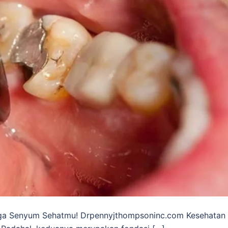
aga Senyum Sehatmu! Drpennyjthompsoninc.com Kesehatan